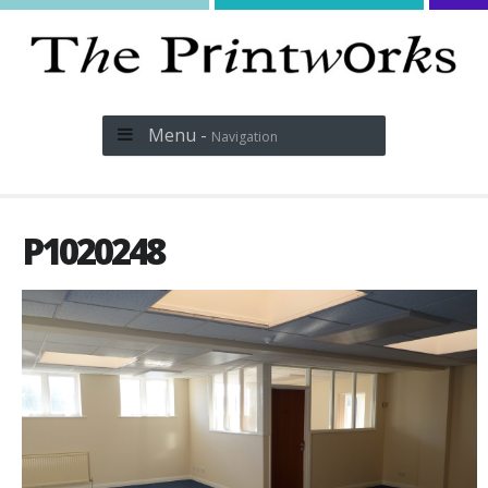
Menu -
Navigation
P1020248